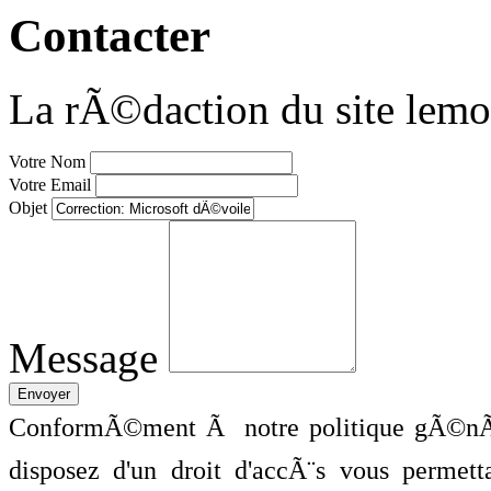
Contacter
La rÃ©daction du site lemo
Votre Nom
Votre Email
Objet
Message
ConformÃ©ment Ã notre politique gÃ©nÃ©
disposez d'un droit d'accÃ¨s vous perme