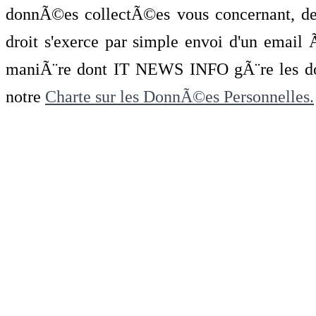
donnÃ©es collectÃ©es vous concernant, de 
droit s'exerce par simple envoi d'un emai
maniÃ¨re dont IT NEWS INFO gÃ¨re les do
notre
Charte sur les DonnÃ©es Personnelles.