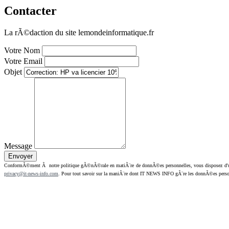
Contacter
La rÃ©daction du site lemondeinformatique.fr
Votre Nom
Votre Email
Objet
Message
ConformÃ©ment Ã notre politique gÃ©nÃ©rale en matiÃ¨re de donnÃ©es personnelles, vous disposez d'un dr
privacy@it-news-info.com
. Pour tout savoir sur la maniÃ¨re dont IT NEWS INFO gÃ¨re les donnÃ©es perso