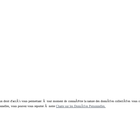
oit d'accÃ¨s vous permettant Ã tout moment de connaÃ®tre la nature des donnÃ©es collectÃ©es vous concern
nnelles, vous pouvez vous reporter Ã notre
Charte sur les DonnÃ©es Personnelles.