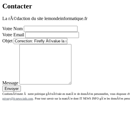
Contacter
La rÃ©daction du site lemondeinformatique.fr
Votre Nom
Votre Email
Objet
Message
ConformÃ©ment Ã notre politique gÃ©nÃ©rale en matiÃ¨re de donnÃ©es personnelles, vous disposez d'un dr
privacy@it-news-info.com
. Pour tout savoir sur la maniÃ¨re dont IT NEWS INFO gÃ¨re les donnÃ©es perso