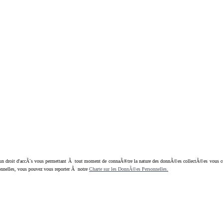
oit d'accÃ¨s vous permettant Ã tout moment de connaÃ®tre la nature des donnÃ©es collectÃ©es vous concern
nnelles, vous pouvez vous reporter Ã notre
Charte sur les DonnÃ©es Personnelles.