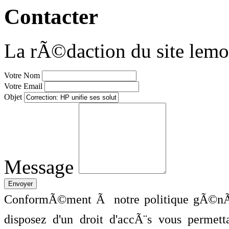
Contacter
La rÃ©daction du site lemo
Votre Nom
Votre Email
Objet
Message
ConformÃ©ment Ã notre politique gÃ©nÃ©
disposez d'un droit d'accÃ¨s vous perme