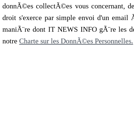
donnÃ©es collectÃ©es vous concernant, de 
droit s'exerce par simple envoi d'un emai
maniÃ¨re dont IT NEWS INFO gÃ¨re les do
notre
Charte sur les DonnÃ©es Personnelles.