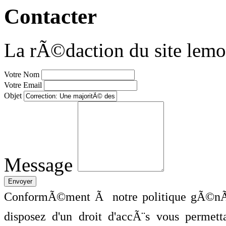
Contacter
La rÃ©daction du site lemo
Votre Nom
Votre Email
Objet
Message
ConformÃ©ment Ã notre politique gÃ©nÃ©
disposez d'un droit d'accÃ¨s vous perme