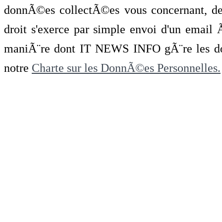
donnÃ©es collectÃ©es vous concernant, de 
droit s'exerce par simple envoi d'un emai
maniÃ¨re dont IT NEWS INFO gÃ¨re les do
notre
Charte sur les DonnÃ©es Personnelles.