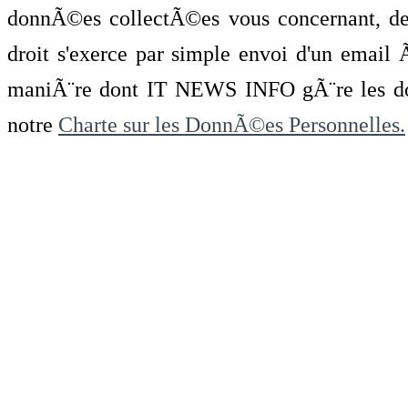
donnÃ©es collectÃ©es vous concernant, de 
droit s'exerce par simple envoi d'un emai
maniÃ¨re dont IT NEWS INFO gÃ¨re les do
notre
Charte sur les DonnÃ©es Personnelles.