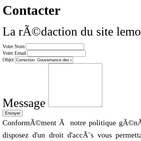
Contacter
La rÃ©daction du site lemo
Votre Nom
Votre Email
Objet
Message
ConformÃ©ment Ã notre politique gÃ©nÃ©
disposez d'un droit d'accÃ¨s vous perme