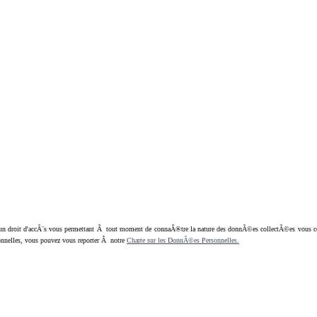
oit d'accÃ¨s vous permettant Ã tout moment de connaÃ®tre la nature des donnÃ©es collectÃ©es vous concern
nnelles, vous pouvez vous reporter Ã notre
Charte sur les DonnÃ©es Personnelles.