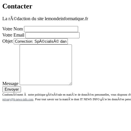
Contacter
La rÃ©daction du site lemondeinformatique.fr
Votre Nom
Votre Email
Objet
Message
ConformÃ©ment Ã notre politique gÃ©nÃ©rale en matiÃ¨re de donnÃ©es personnelles, vous disposez d'un dr
privacy@it-news-info.com
. Pour tout savoir sur la maniÃ¨re dont IT NEWS INFO gÃ¨re les donnÃ©es perso