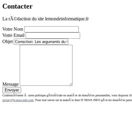
Contacter
La rÃ©daction du site lemondeinformatique.fr
Votre Nom
Votre Email
Objet
Message
ConformÃ©ment Ã notre politique gÃ©nÃ©rale en matiÃ¨re de donnÃ©es personnelles, vous disposez d'un dr
privacy@it-news-info.com
. Pour tout savoir sur la maniÃ¨re dont IT NEWS INFO gÃ¨re les donnÃ©es perso