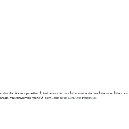
oit d'accÃ¨s vous permettant Ã tout moment de connaÃ®tre la nature des donnÃ©es collectÃ©es vous concern
nnelles, vous pouvez vous reporter Ã notre
Charte sur les DonnÃ©es Personnelles.