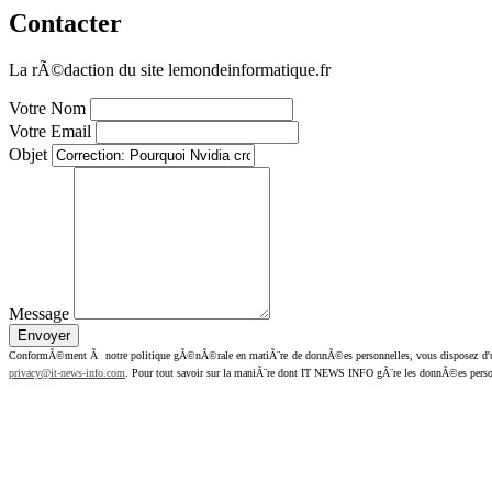
Contacter
La rÃ©daction du site lemondeinformatique.fr
Votre Nom
Votre Email
Objet
Message
ConformÃ©ment Ã notre politique gÃ©nÃ©rale en matiÃ¨re de donnÃ©es personnelles, vous disposez d'un dr
privacy@it-news-info.com
. Pour tout savoir sur la maniÃ¨re dont IT NEWS INFO gÃ¨re les donnÃ©es perso