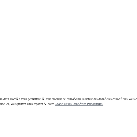
oit d'accÃ¨s vous permettant Ã tout moment de connaÃ®tre la nature des donnÃ©es collectÃ©es vous concern
nnelles, vous pouvez vous reporter Ã notre
Charte sur les DonnÃ©es Personnelles.