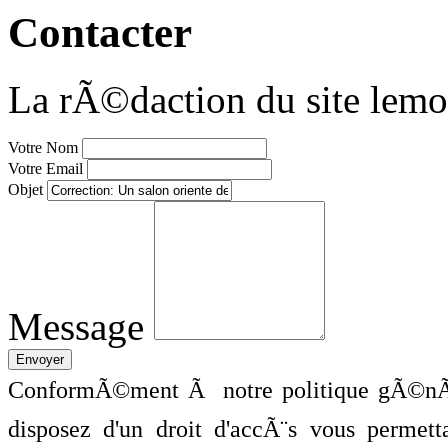
Contacter
La rÃ©daction du site lemo
Votre Nom
Votre Email
Objet
Message
ConformÃ©ment Ã notre politique gÃ©nÃ©
disposez d'un droit d'accÃ¨s vous perme