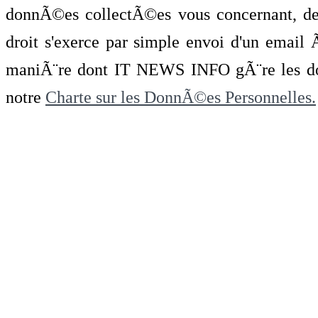
donnÃ©es collectÃ©es vous concernant, de 
droit s'exerce par simple envoi d'un emai
maniÃ¨re dont IT NEWS INFO gÃ¨re les do
notre
Charte sur les DonnÃ©es Personnelles.