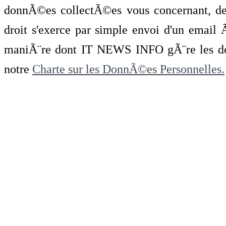
donnÃ©es collectÃ©es vous concernant, de 
droit s'exerce par simple envoi d'un emai
maniÃ¨re dont IT NEWS INFO gÃ¨re les do
notre
Charte sur les DonnÃ©es Personnelles.