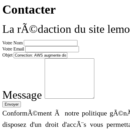
Contacter
La rÃ©daction du site lemo
Votre Nom
Votre Email
Objet
Message
ConformÃ©ment Ã notre politique gÃ©nÃ©
disposez d'un droit d'accÃ¨s vous perme