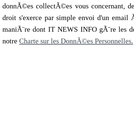
donnÃ©es collectÃ©es vous concernant, de 
droit s'exerce par simple envoi d'un emai
maniÃ¨re dont IT NEWS INFO gÃ¨re les do
notre
Charte sur les DonnÃ©es Personnelles.