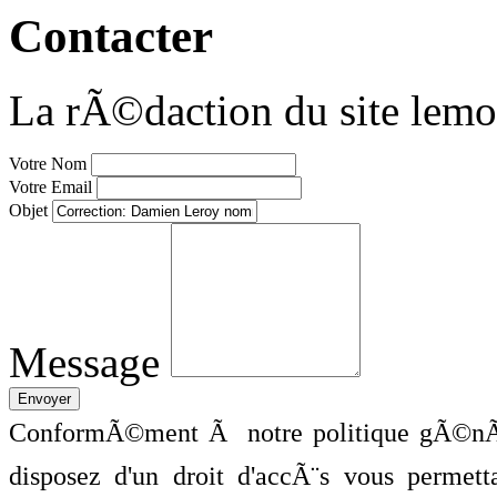
Contacter
La rÃ©daction du site lemo
Votre Nom
Votre Email
Objet
Message
ConformÃ©ment Ã notre politique gÃ©nÃ©
disposez d'un droit d'accÃ¨s vous perme