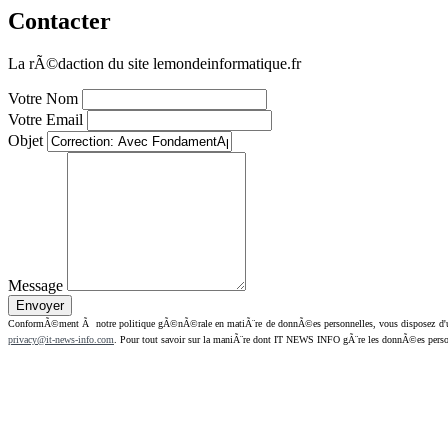
Contacter
La rÃ©daction du site lemondeinformatique.fr
Votre Nom
Votre Email
Objet
Message
ConformÃ©ment Ã notre politique gÃ©nÃ©rale en matiÃ¨re de donnÃ©es personnelles, vous disposez d'un dr
privacy@it-news-info.com
. Pour tout savoir sur la maniÃ¨re dont IT NEWS INFO gÃ¨re les donnÃ©es perso