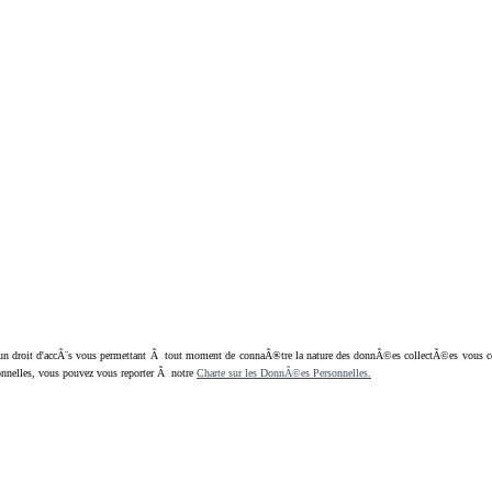
oit d'accÃ¨s vous permettant Ã tout moment de connaÃ®tre la nature des donnÃ©es collectÃ©es vous concern
nnelles, vous pouvez vous reporter Ã notre
Charte sur les DonnÃ©es Personnelles.