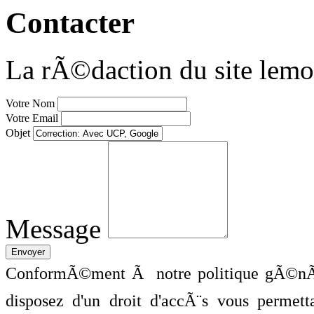
Contacter
La rÃ©daction du site lemo
Votre Nom
Votre Email
Objet
Message
ConformÃ©ment Ã notre politique gÃ©nÃ©
disposez d'un droit d'accÃ¨s vous perme