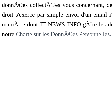
donnÃ©es collectÃ©es vous concernant, de 
droit s'exerce par simple envoi d'un emai
maniÃ¨re dont IT NEWS INFO gÃ¨re les do
notre
Charte sur les DonnÃ©es Personnelles.