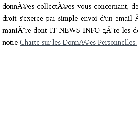
donnÃ©es collectÃ©es vous concernant, de 
droit s'exerce par simple envoi d'un emai
maniÃ¨re dont IT NEWS INFO gÃ¨re les do
notre
Charte sur les DonnÃ©es Personnelles.