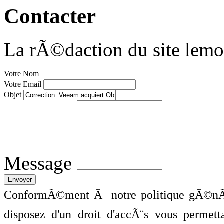
Contacter
La rÃ©daction du site lemo
Votre Nom
Votre Email
Objet
Message
ConformÃ©ment Ã notre politique gÃ©nÃ©
disposez d'un droit d'accÃ¨s vous perme