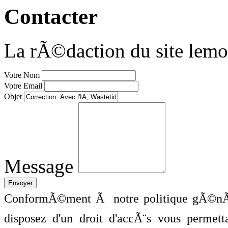
Contacter
La rÃ©daction du site lemo
Votre Nom
Votre Email
Objet
Message
ConformÃ©ment Ã notre politique gÃ©nÃ©
disposez d'un droit d'accÃ¨s vous perme