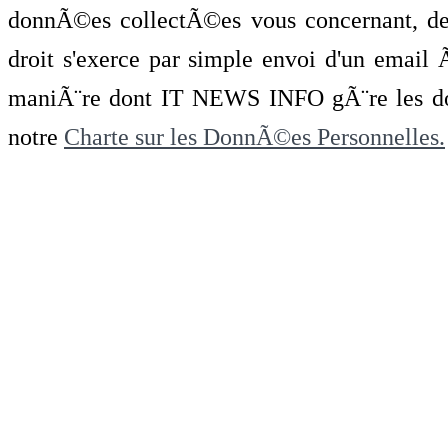
donnÃ©es collectÃ©es vous concernant, de 
droit s'exerce par simple envoi d'un emai
maniÃ¨re dont IT NEWS INFO gÃ¨re les do
notre
Charte sur les DonnÃ©es Personnelles.