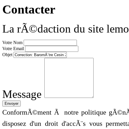
Contacter
La rÃ©daction du site lemo
Votre Nom
Votre Email
Objet
Message
ConformÃ©ment Ã notre politique gÃ©nÃ©
disposez d'un droit d'accÃ¨s vous perme