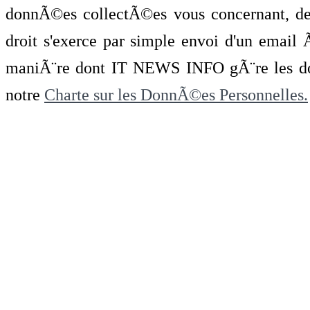
donnÃ©es collectÃ©es vous concernant, de 
droit s'exerce par simple envoi d'un emai
maniÃ¨re dont IT NEWS INFO gÃ¨re les do
notre
Charte sur les DonnÃ©es Personnelles.