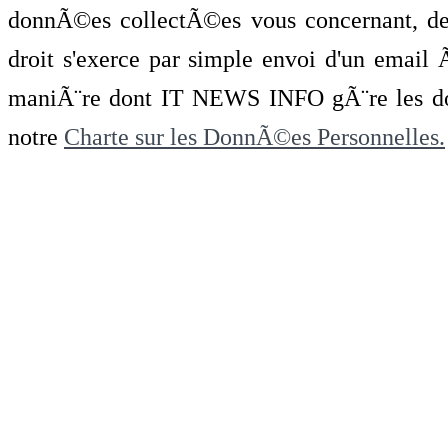
donnÃ©es collectÃ©es vous concernant, de 
droit s'exerce par simple envoi d'un emai
maniÃ¨re dont IT NEWS INFO gÃ¨re les do
notre
Charte sur les DonnÃ©es Personnelles.