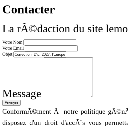
Contacter
La rÃ©daction du site lemo
Votre Nom
Votre Email
Objet
Message
ConformÃ©ment Ã notre politique gÃ©nÃ©
disposez d'un droit d'accÃ¨s vous perme