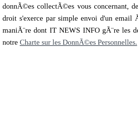
donnÃ©es collectÃ©es vous concernant, de 
droit s'exerce par simple envoi d'un emai
maniÃ¨re dont IT NEWS INFO gÃ¨re les do
notre
Charte sur les DonnÃ©es Personnelles.