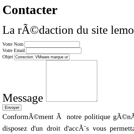
Contacter
La rÃ©daction du site lemo
Votre Nom
Votre Email
Objet
Message
ConformÃ©ment Ã notre politique gÃ©nÃ©
disposez d'un droit d'accÃ¨s vous perme