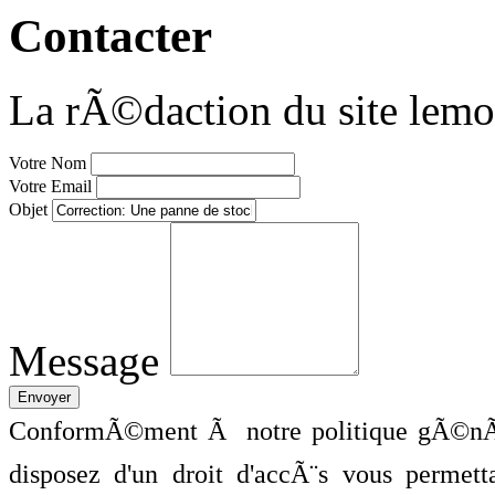
Contacter
La rÃ©daction du site lemo
Votre Nom
Votre Email
Objet
Message
ConformÃ©ment Ã notre politique gÃ©nÃ©
disposez d'un droit d'accÃ¨s vous perme