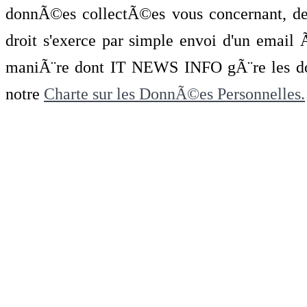
donnÃ©es collectÃ©es vous concernant, de 
droit s'exerce par simple envoi d'un emai
maniÃ¨re dont IT NEWS INFO gÃ¨re les do
notre
Charte sur les DonnÃ©es Personnelles.