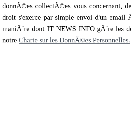
donnÃ©es collectÃ©es vous concernant, de 
droit s'exerce par simple envoi d'un emai
maniÃ¨re dont IT NEWS INFO gÃ¨re les do
notre
Charte sur les DonnÃ©es Personnelles.