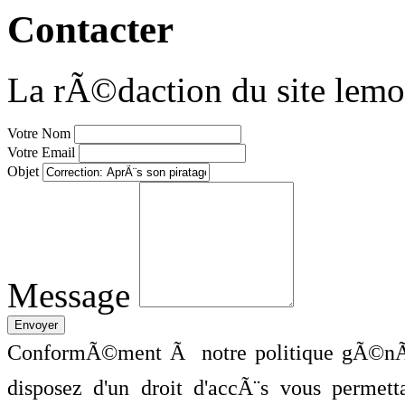
Contacter
La rÃ©daction du site lemo
Votre Nom
Votre Email
Objet
Message
ConformÃ©ment Ã notre politique gÃ©nÃ©
disposez d'un droit d'accÃ¨s vous perme