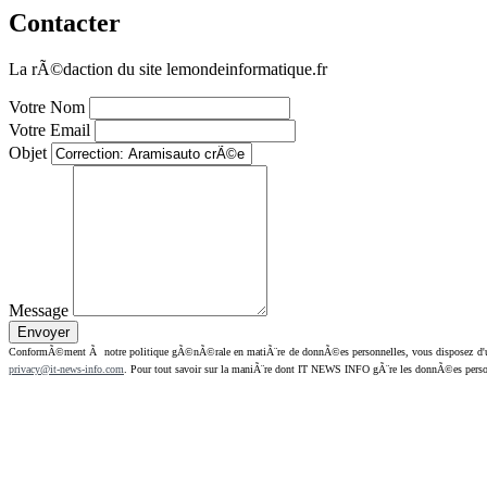
Contacter
La rÃ©daction du site lemondeinformatique.fr
Votre Nom
Votre Email
Objet
Message
ConformÃ©ment Ã notre politique gÃ©nÃ©rale en matiÃ¨re de donnÃ©es personnelles, vous disposez d'un dr
privacy@it-news-info.com
. Pour tout savoir sur la maniÃ¨re dont IT NEWS INFO gÃ¨re les donnÃ©es perso