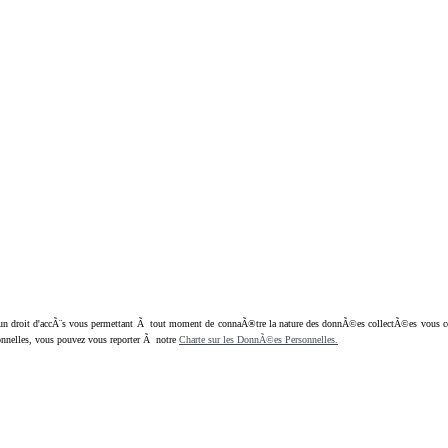
oit d'accÃ¨s vous permettant Ã tout moment de connaÃ®tre la nature des donnÃ©es collectÃ©es vous concern
nnelles, vous pouvez vous reporter Ã notre
Charte sur les DonnÃ©es Personnelles.