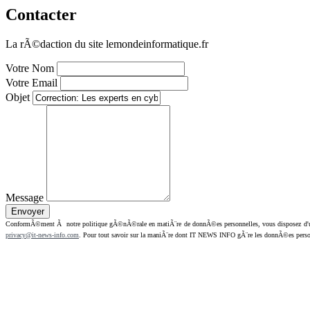
Contacter
La rÃ©daction du site lemondeinformatique.fr
Votre Nom
Votre Email
Objet
Message
ConformÃ©ment Ã notre politique gÃ©nÃ©rale en matiÃ¨re de donnÃ©es personnelles, vous disposez d'un dr
privacy@it-news-info.com
. Pour tout savoir sur la maniÃ¨re dont IT NEWS INFO gÃ¨re les donnÃ©es perso