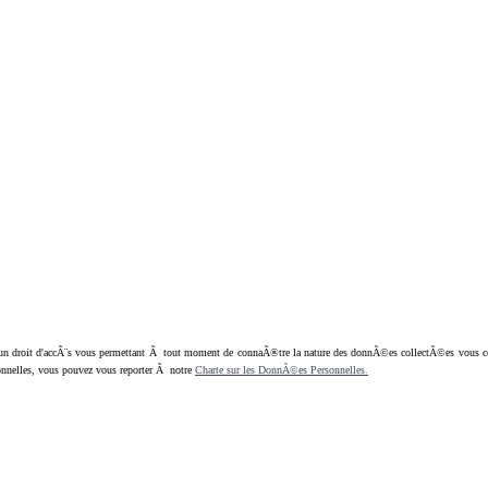
oit d'accÃ¨s vous permettant Ã tout moment de connaÃ®tre la nature des donnÃ©es collectÃ©es vous concern
nnelles, vous pouvez vous reporter Ã notre
Charte sur les DonnÃ©es Personnelles.