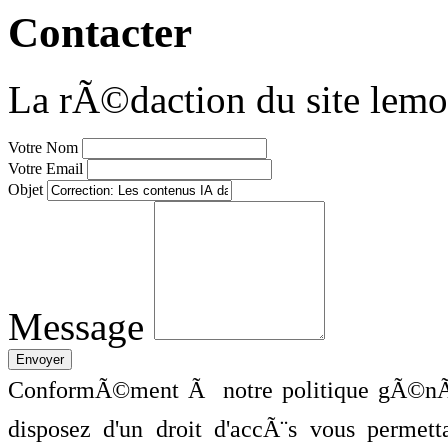
Contacter
La rÃ©daction du site lemo
Votre Nom
Votre Email
Objet
Message
ConformÃ©ment Ã notre politique gÃ©nÃ©
disposez d'un droit d'accÃ¨s vous perme