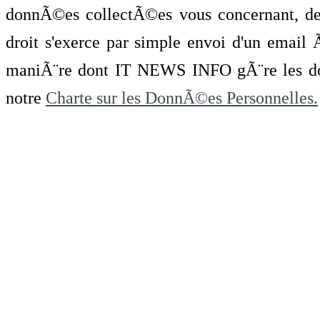
donnÃ©es collectÃ©es vous concernant, de 
droit s'exerce par simple envoi d'un emai
maniÃ¨re dont IT NEWS INFO gÃ¨re les do
notre
Charte sur les DonnÃ©es Personnelles.