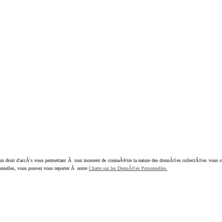
oit d'accÃ¨s vous permettant Ã tout moment de connaÃ®tre la nature des donnÃ©es collectÃ©es vous concern
nnelles, vous pouvez vous reporter Ã notre
Charte sur les DonnÃ©es Personnelles.