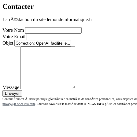
Contacter
La rÃ©daction du site lemondeinformatique.fr
Votre Nom
Votre Email
Objet
Message
ConformÃ©ment Ã notre politique gÃ©nÃ©rale en matiÃ¨re de donnÃ©es personnelles, vous disposez d'un dr
privacy@it-news-info.com
. Pour tout savoir sur la maniÃ¨re dont IT NEWS INFO gÃ¨re les donnÃ©es perso