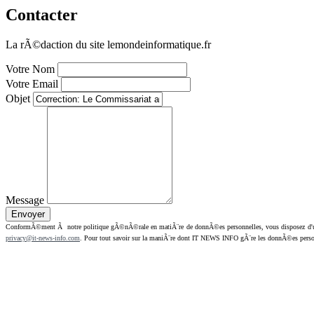
Contacter
La rÃ©daction du site lemondeinformatique.fr
Votre Nom
Votre Email
Objet
Message
ConformÃ©ment Ã notre politique gÃ©nÃ©rale en matiÃ¨re de donnÃ©es personnelles, vous disposez d'un dr
privacy@it-news-info.com
. Pour tout savoir sur la maniÃ¨re dont IT NEWS INFO gÃ¨re les donnÃ©es perso