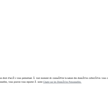
oit d'accÃ¨s vous permettant Ã tout moment de connaÃ®tre la nature des donnÃ©es collectÃ©es vous concern
nnelles, vous pouvez vous reporter Ã notre
Charte sur les DonnÃ©es Personnelles.