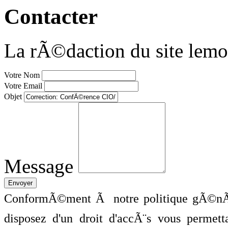
Contacter
La rÃ©daction du site lemo
Votre Nom
Votre Email
Objet
Message
ConformÃ©ment Ã notre politique gÃ©nÃ©
disposez d'un droit d'accÃ¨s vous perme