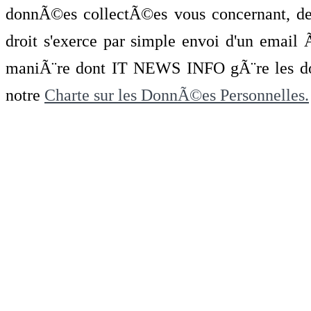
donnÃ©es collectÃ©es vous concernant, de 
droit s'exerce par simple envoi d'un emai
maniÃ¨re dont IT NEWS INFO gÃ¨re les do
notre
Charte sur les DonnÃ©es Personnelles.