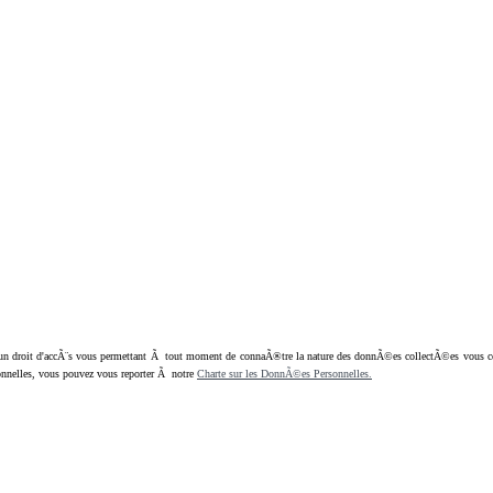
oit d'accÃ¨s vous permettant Ã tout moment de connaÃ®tre la nature des donnÃ©es collectÃ©es vous concern
nnelles, vous pouvez vous reporter Ã notre
Charte sur les DonnÃ©es Personnelles.