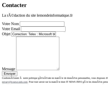
Contacter
La rÃ©daction du site lemondeinformatique.fr
Votre Nom
Votre Email
Objet
Message
ConformÃ©ment Ã notre politique gÃ©nÃ©rale en matiÃ¨re de donnÃ©es personnelles, vous disposez d'un dr
privacy@it-news-info.com
. Pour tout savoir sur la maniÃ¨re dont IT NEWS INFO gÃ¨re les donnÃ©es perso