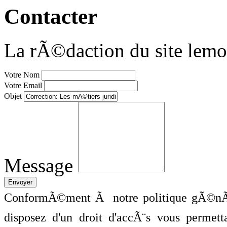
Contacter
La rÃ©daction du site lemo
Votre Nom
Votre Email
Objet
Message
ConformÃ©ment Ã notre politique gÃ©nÃ©
disposez d'un droit d'accÃ¨s vous perme