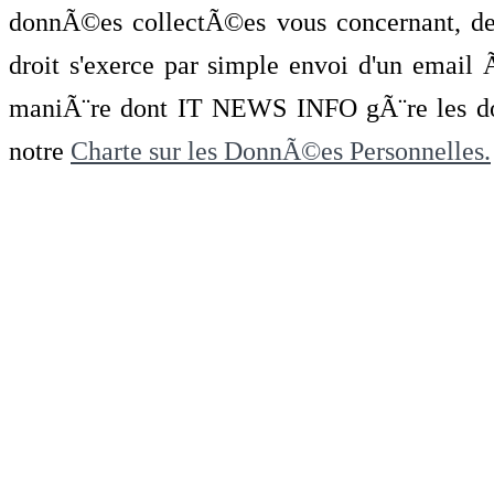
donnÃ©es collectÃ©es vous concernant, de 
droit s'exerce par simple envoi d'un emai
maniÃ¨re dont IT NEWS INFO gÃ¨re les do
notre
Charte sur les DonnÃ©es Personnelles.