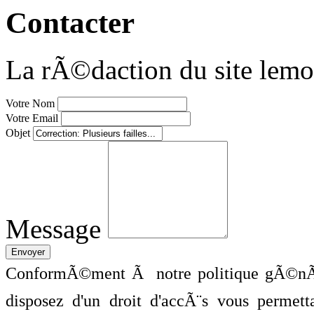
Contacter
La rÃ©daction du site lemo
Votre Nom
Votre Email
Objet
Message
ConformÃ©ment Ã notre politique gÃ©nÃ©
disposez d'un droit d'accÃ¨s vous perme