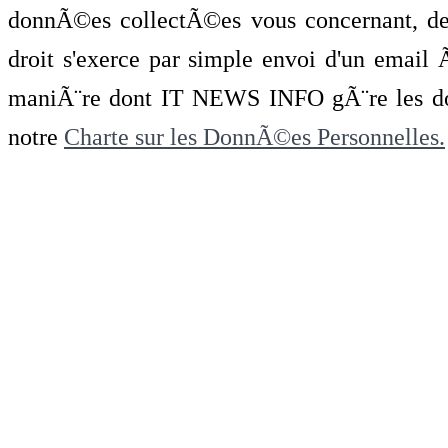
donnÃ©es collectÃ©es vous concernant, de 
droit s'exerce par simple envoi d'un emai
maniÃ¨re dont IT NEWS INFO gÃ¨re les do
notre
Charte sur les DonnÃ©es Personnelles.