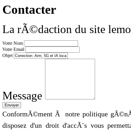
Contacter
La rÃ©daction du site lemo
Votre Nom
Votre Email
Objet
Message
ConformÃ©ment Ã notre politique gÃ©nÃ©
disposez d'un droit d'accÃ¨s vous perme