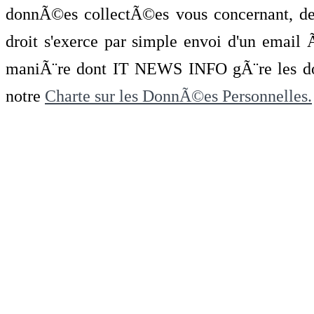
donnÃ©es collectÃ©es vous concernant, de 
droit s'exerce par simple envoi d'un emai
maniÃ¨re dont IT NEWS INFO gÃ¨re les do
notre
Charte sur les DonnÃ©es Personnelles.