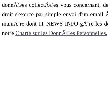
donnÃ©es collectÃ©es vous concernant, de 
droit s'exerce par simple envoi d'un emai
maniÃ¨re dont IT NEWS INFO gÃ¨re les do
notre
Charte sur les DonnÃ©es Personnelles.