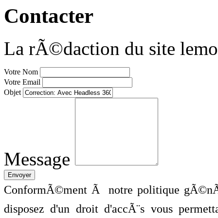
Contacter
La rÃ©daction du site lemo
Votre Nom
Votre Email
Objet
Message
ConformÃ©ment Ã notre politique gÃ©nÃ©
disposez d'un droit d'accÃ¨s vous perme