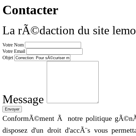
Contacter
La rÃ©daction du site lemo
Votre Nom
Votre Email
Objet
Message
ConformÃ©ment Ã notre politique gÃ©nÃ©
disposez d'un droit d'accÃ¨s vous perme