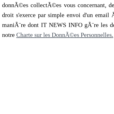
donnÃ©es collectÃ©es vous concernant, de 
droit s'exerce par simple envoi d'un emai
maniÃ¨re dont IT NEWS INFO gÃ¨re les do
notre
Charte sur les DonnÃ©es Personnelles.