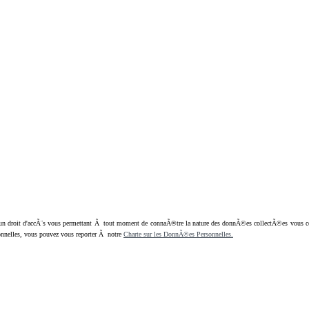
oit d'accÃ¨s vous permettant Ã tout moment de connaÃ®tre la nature des donnÃ©es collectÃ©es vous concern
nnelles, vous pouvez vous reporter Ã notre
Charte sur les DonnÃ©es Personnelles.