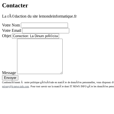
Contacter
La rÃ©daction du site lemondeinformatique.fr
Votre Nom
Votre Email
Objet
Message
ConformÃ©ment Ã notre politique gÃ©nÃ©rale en matiÃ¨re de donnÃ©es personnelles, vous disposez d'un dr
privacy@it-news-info.com
. Pour tout savoir sur la maniÃ¨re dont IT NEWS INFO gÃ¨re les donnÃ©es perso