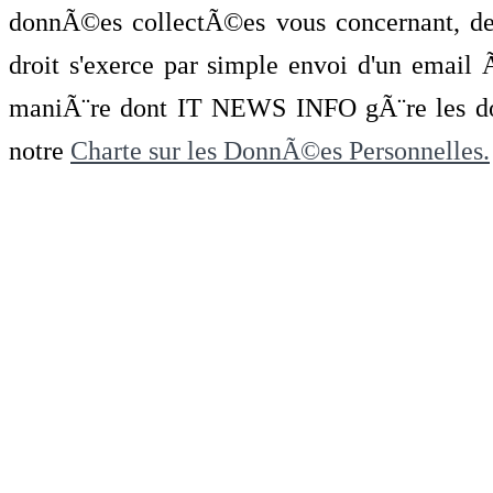
donnÃ©es collectÃ©es vous concernant, de 
droit s'exerce par simple envoi d'un emai
maniÃ¨re dont IT NEWS INFO gÃ¨re les do
notre
Charte sur les DonnÃ©es Personnelles.