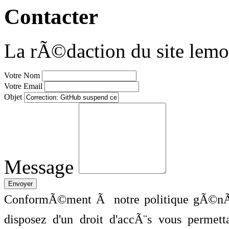
Contacter
La rÃ©daction du site lemo
Votre Nom
Votre Email
Objet
Message
ConformÃ©ment Ã notre politique gÃ©nÃ©
disposez d'un droit d'accÃ¨s vous perme