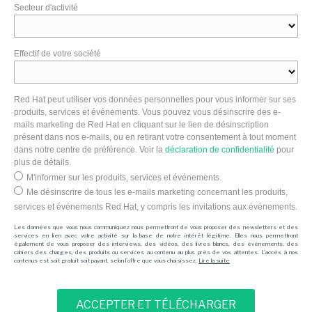
Secteur d'activité
Effectif de votre société
Red Hat peut utiliser vos données personnelles pour vous informer sur ses
produits, services et événements. Vous pouvez vous désinscrire des e-
mails marketing de Red Hat en cliquant sur le lien de désinscription
présent dans nos e-mails, ou en retirant votre consentement à tout moment
dans notre centre de préférence. Voir la
déclaration de confidentialité
pour
plus de détails.
M'informer sur les produits, services et événements.
Me désinscrire de tous les e-mails marketing concernant les produits,
services et événements Red Hat, y compris les invitations aux événements.
Les données que vous nous communiquez nous permettront de vous proposer des newsletters et des
services en lien avec votre activité sur la base de notre intérêt légitime. Elles nous permettront
également de vous proposer des interviews, des vidéos, des livres blancs, des événements, des
cahiers des charges, des produits ou services au contenu au plus près de vos attentes. L'accès à nos
contenus est soit gratuit soit payant, selon l'offre que vous choisissez.
Lire la suite