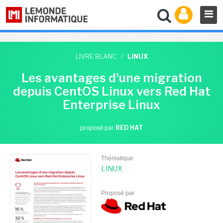
LIVRE BLANC
/
LINUX
Les avantages d'une migration
depuis CentOS Linux vers Red Hat
Enterprise Linux
proposé par
RED HAT
Thématique
LINUX
Proposé par