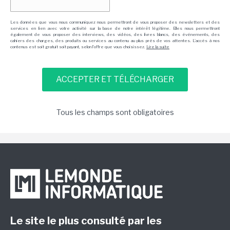
Les données que vous nous communiquez nous permettront de vous proposer des newsletters et des
services en lien avec votre activité sur la base de notre intérêt légitime. Elles nous permettront
également de vous proposer des interviews, des vidéos, des livres blancs, des événements, des
cahiers des charges, des produits ou services au contenu au plus près de vos attentes. L'accès à nos
contenus est soit gratuit soit payant, selon l'offre que vous choisissez.
Lire la suite
Tous les champs sont obligatoires
Le site le plus consulté par les