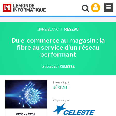
LIVRE BLANC
/
RÉSEAU
Du e-commerce au magasin : la
fibre au service d'un réseau
performant
proposé par
CELESTE
Thématique
RÉSEAU
Proposé par