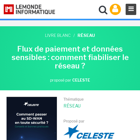
LIVRE BLANC
/
RÉSEAU
Flux de paiement et données
sensibles : comment fiabiliser le
réseau ?
proposé par
CELESTE
Thématique
RÉSEAU
Proposé par