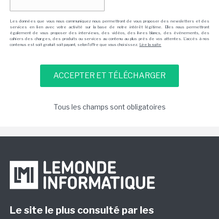
Les données que vous nous communiquez nous permettront de vous proposer des newsletters et des
services en lien avec votre activité sur la base de notre intérêt légitime. Elles nous permettront
également de vous proposer des interviews, des vidéos, des livres blancs, des événements, des
cahiers des charges, des produits ou services au contenu au plus près de vos attentes. L'accès à nos
contenus est soit gratuit soit payant, selon l'offre que vous choisissez.
Lire la suite
Tous les champs sont obligatoires
Le site le plus consulté par les