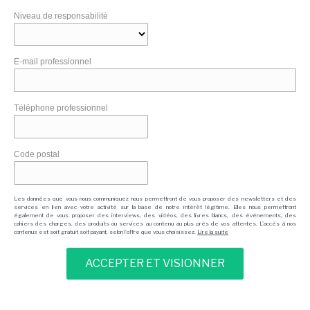
Niveau de responsabilité
E-mail professionnel
Téléphone professionnel
Code postal
Les données que vous nous communiquez nous permettront de vous proposer des newsletters et des
services en lien avec votre activité sur la base de notre intérêt légitime. Elles nous permettront
également de vous proposer des interviews, des vidéos, des livres blancs, des événements, des
cahiers des charges, des produits ou services au contenu au plus près de vos attentes. L'accès à nos
contenus est soit gratuit soit payant, selon l'offre que vous choisissez.
Lire la suite