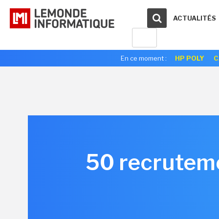
ACTUALITÉS
En ce moment :
HP POLY
C
50 recruteme