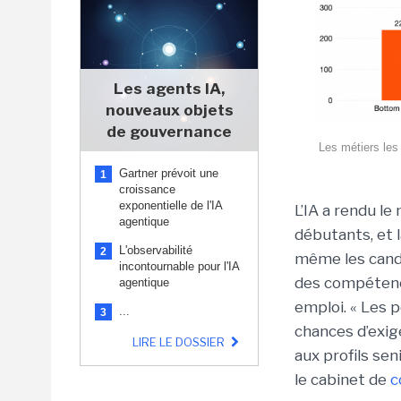
Les agents IA,
nouveaux objets
de gouvernance
Les métiers les
Gartner prévoit une
1
croissance
exponentielle de l'IA
L’IA a rendu le 
agentique
débutants, et l
L'observabilité
2
même les candi
incontournable pour l'IA
des compétence
agentique
emploi. « Les p
...
3
chances d’exi
LIRE LE DOSSIER
aux profils sen
le cabinet de
c