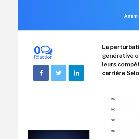
Agam S
La perturbati
0
générative o
Réaction
leurs compét
carrière Sel