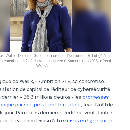
dre Wallix, Delphine Schoffler a créé le département RH et géré la
tement de La Cité du Vin, inaugurée à Bordeaux en 2016. (Crédit :
Wallix)
ique de Wallix, « Ambition 21 », se concrétise.
ntation de capital de l’éditeur de cybersécurité
n dernier – 36,8 millions d’euros - les
promesses
époque par son président fondateur
, Jean-Noël de
 le jour. Parmi ces dernières, l’éditeur veut doubler
d’emploi viennent ainsi d’être
mises en ligne sur le