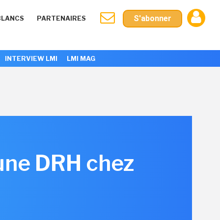
S'abonner
BLANCS
PARTENAIRES
INTERVIEW LMI
LMI MAG
'une DRH chez