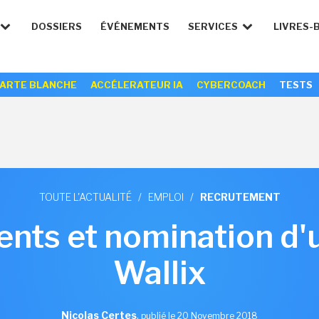
DOSSIERS
ÉVÉNEMENTS
SERVICES
LIVRES-
ARTE BLANCHE
ACCÉLERATEUR IA
CYBERCOACH
TESTS
TOUTE L'ACTUALITÉ
/
EMPLOI
/
RECRUTEMENT
nts et nomination d
Wallix
Nicolas Certes
,
publié le 20 Novembre 2018