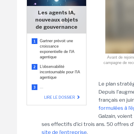
Les agents IA,
nouveaux objets
de gouvernance
Gartner prévoit une
1
croissance
exponentielle de l'IA
agentique
Avant de rejoin
campagne de recru
L'observabilité
2
incontournable pour l'IA
agentique
Le plan stratég
...
3
Depuis l'augme
LIRE LE DOSSIER
français en jui
formulées à l’
Galzain, voient
ses effectifs d’ici trois ans. 50 offres 
site de l’entreprise
.