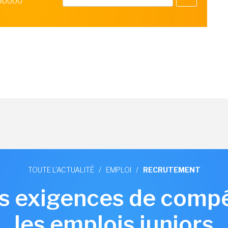
 50000
TOUTE L'ACTUALITÉ
/
EMPLOI
/
RECRUTEMENT
les exigences de com
les emplois juniors