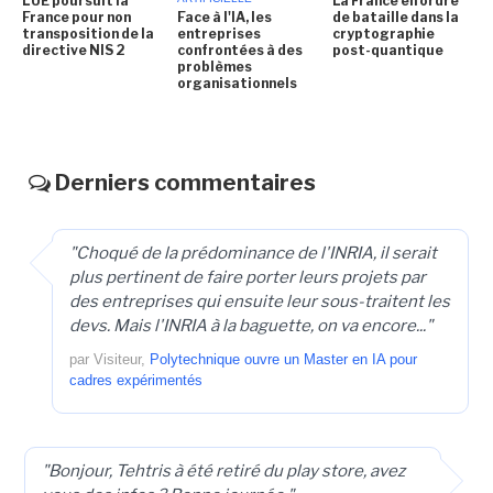
L'UE poursuit la
La France en ordre
France pour non
Face à l'IA, les
de bataille dans la
transposition de la
entreprises
cryptographie
directive NIS 2
confrontées à des
post-quantique
problèmes
organisationnels
Derniers commentaires
"Choqué de la prédominance de l'INRIA, il serait
plus pertinent de faire porter leurs projets par
des entreprises qui ensuite leur sous-traitent les
devs. Mais l'INRIA à la baguette, on va encore..."
par Visiteur,
Polytechnique ouvre un Master en IA pour
cadres expérimentés
"Bonjour, Tehtris à été retiré du play store, avez