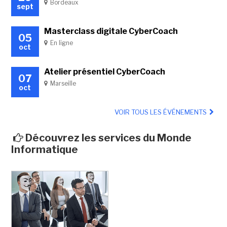
Bordeaux
sept
Masterclass digitale CyberCoach
05
En ligne
oct
Atelier présentiel CyberCoach
07
Marseille
oct
VOIR TOUS LES ÉVÉNEMENTS
Découvrez les services du Monde
Informatique