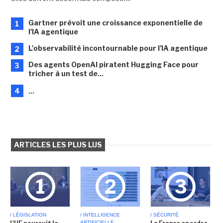
Gartner prévoit une croissance exponentielle de
1
l'IA agentique
L'observabilité incontournable pour l'IA agentique
2
Des agents OpenAI piratent Hugging Face pour
3
tricher à un test de...
4
...
ARTICLES LES PLUS LUS
1
2
3
/ LÉGISLATION
/ INTELLIGENCE
/ SÉCURITÉ
ARTIFICIELLE