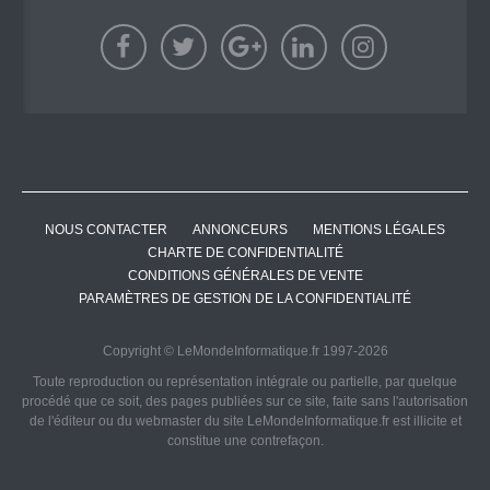
NOUS CONTACTER
ANNONCEURS
MENTIONS LÉGALES
CHARTE DE CONFIDENTIALITÉ
CONDITIONS GÉNÉRALES DE VENTE
PARAMÈTRES DE GESTION DE LA CONFIDENTIALITÉ
Copyright © LeMondeInformatique.fr 1997-2026
Toute reproduction ou représentation intégrale ou partielle, par quelque
procédé que ce soit, des pages publiées sur ce site, faite sans l'autorisation
de l'éditeur ou du webmaster du site LeMondeInformatique.fr est illicite et
constitue une contrefaçon.