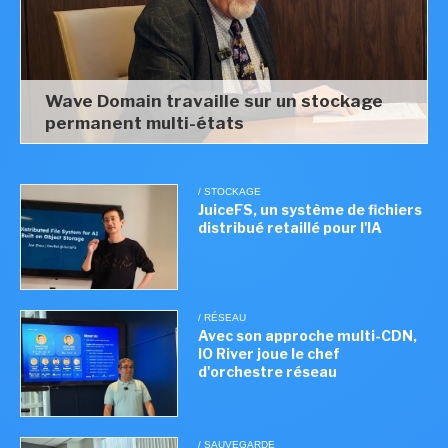
Wave Domain travaille sur un stockage
permanent multi-états
/ STOCKAGE
JuiceFS, un système de fichiers
distribué retaillé pour l'IA
/ RÉSEAU
Avec son approche multi-CDN,
IO River joue le chef
d'orchestre réseau
/ SAUVEGARDE