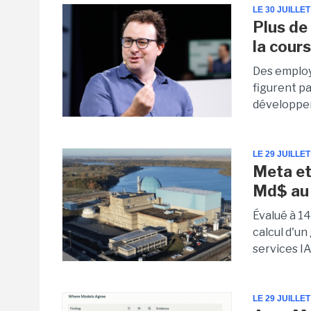
LE 30 JUILLET
Plus de 
la cour
Des employ
figurent pa
développe
LE 29 JUILLET
Meta et
Md$ au
Évalué à 14
calcul d'u
services IA
LE 29 JUILLET