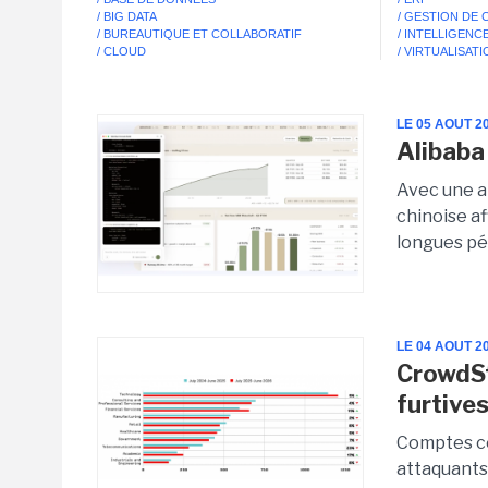
/ BIG DATA
/ GESTION DE
/ BUREAUTIQUE ET COLLABORATIF
/ INTELLIGENCE
/ CLOUD
/ VIRTUALISAT
LE 05 AOUT 2
Alibaba
Avec une a
chinoise a
longues pér
LE 04 AOUT 2
CrowdSt
furtives
Comptes com
attaquants