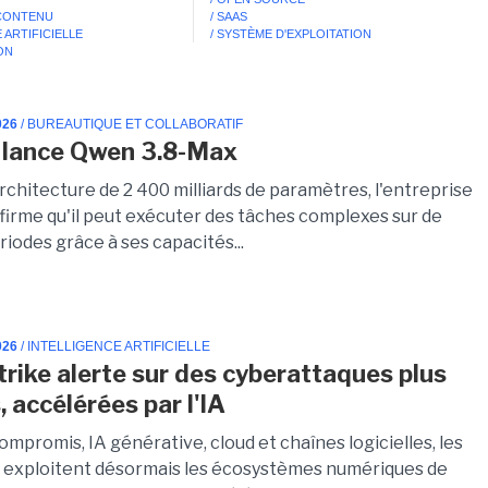
 CONTENU
/ SAAS
 ARTIFICIELLE
/ SYSTÈME D'EXPLOITATION
ION
026
/ BUREAUTIQUE ET COLLABORATIF
 lance Qwen 3.8-Max
rchitecture de 2 400 milliards de paramètres, l'entreprise
ffirme qu'il peut exécuter des tâches complexes sur de
iodes grâce à ses capacités...
026
/ INTELLIGENCE ARTIFICIELLE
rike alerte sur des cyberattaques plus
, accélérées par l'IA
promis, IA générative, cloud et chaînes logicielles, les
 exploitent désormais les écosystèmes numériques de