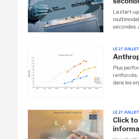
seconde
La start-u
multimodal
secondes. 
LE 27 JUILLET
Anthrop
Plus perfo
renforcés, 
dans les e
LE 27 JUILLET
Click t
informa