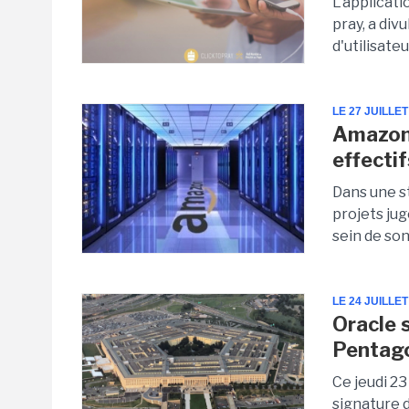
L'applicati
pray, a div
d'utilisateu
LE 27 JUILLET
Amazon 
effectif
Dans une s
projets ju
sein de son
LE 24 JUILLET
Oracle 
Pentag
Ce jeudi 23
signature 