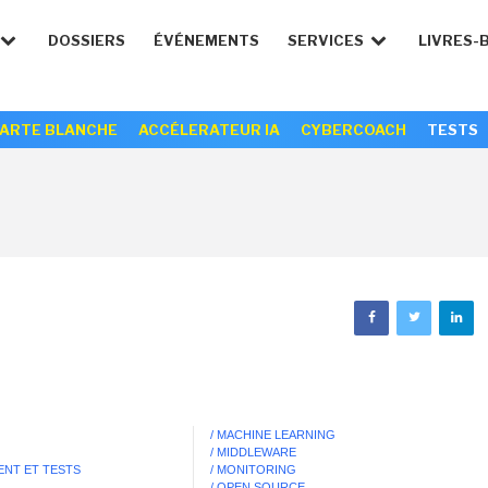
DOSSIERS
ÉVÉNEMENTS
SERVICES
LIVRES-
ARTE BLANCHE
ACCÉLERATEUR IA
CYBERCOACH
TESTS
/ MACHINE LEARNING
/ MIDDLEWARE
ENT ET TESTS
/ MONITORING
/ OPEN SOURCE