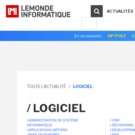
ACTUALITÉS
En ce moment :
HP POLY
C
TOUTE L'ACTUALITÉ
/
LOGICIEL
/ LOGICIEL
/ ADMINISTRATION DE SYSTÈME
/ CRM
INFORMATIQUE
/ DÉCISIONNEL
/ APPLICATIONS MÉTIERS
/ DÉVELOPPEM
/ BASE DE DONNÉES
/ ERP