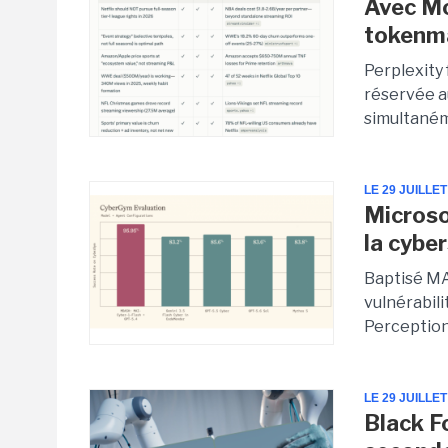
Avec Mo
tokenma
Perplexity
réservée a
simultaném
LE 29 JUILLET
Microso
la cybe
Baptisé MA
vulnérabil
Perception,
LE 29 JUILLET
Black F