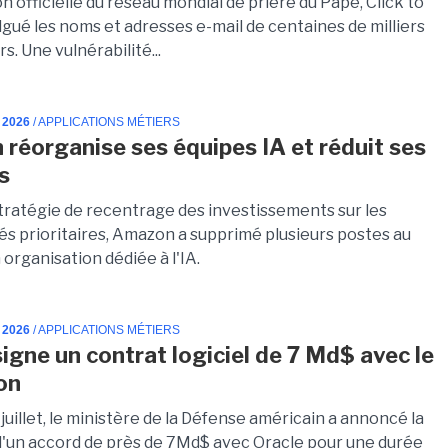
on officielle du réseau mondial de prière du Pape, Click to
ulgué les noms et adresses e-mail de centaines de milliers
rs. Une vulnérabilité...
 2026
/ APPLICATIONS MÉTIERS
réorganise ses équipes IA et réduit ses
s
tratégie de recentrage des investissements sur les
gés prioritaires, Amazon a supprimé plusieurs postes au
 organisation dédiée à l'IA.
 2026
/ APPLICATIONS MÉTIERS
signe un contrat logiciel de 7 Md$ avec le
on
 juillet, le ministère de la Défense américain a annoncé la
d'un accord de près de 7Md$ avec Oracle pour une durée