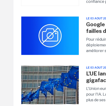
confiance p
LE 03 AOUT 2
Google s
failles
Pour réduir
déploiement
améliorer 
LE 03 AOUT 2
L'UE lan
gigafac
L'Union eu
pour l'IA. 
plus de se