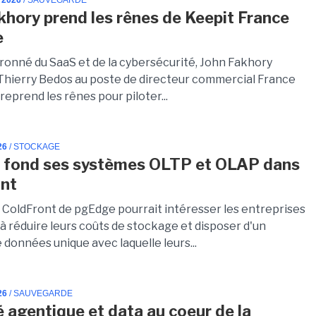
 2026
/ SAUVEGARDE
khory prend les rênes de Keepit France
e
vronné du SaaS et de la cybersécurité, John Fakhory
Thierry Bedos au poste de directeur commercial France
l reprend les rênes pour piloter...
26
/ STOCKAGE
 fond ses systèmes OLTP et OLAP dans
ont
n ColdFront de pgEdge pourrait intéresser les entreprises
à réduire leurs coûts de stockage et disposer d'un
données unique avec laquelle leurs...
26
/ SAUVEGARDE
é agentique et data au coeur de la