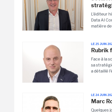
stratég
L'éditeur h
Data AI Co
matière de
LE 25 JUIN 20
Rubrik f
Face à la 
sa stratég
a détaillé l
LE 24 JUIN 20
Marc Ro
Quelques j