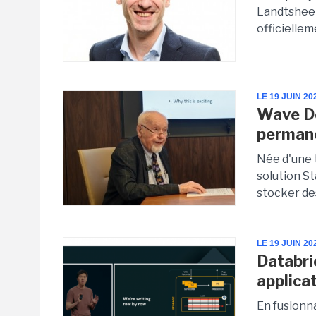
Landtsheer
officiellem
LE 19 JUIN 20
Wave Do
permane
Née d'une 
solution S
stocker des
LE 19 JUIN 20
Databri
applica
En fusionna