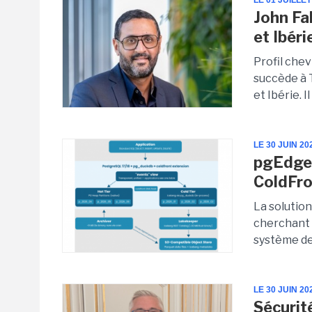
LE 01 JUILLET
John Fa
et Ibéri
Profil che
succède à 
et Ibérie. I
LE 30 JUIN 20
pgEdge
ColdFr
La solutio
cherchant 
système de 
LE 30 JUIN 20
Sécurit