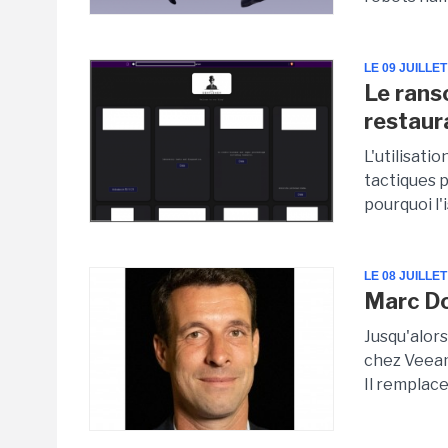
LE 09 JUILLET
Le rans
restaur
L'utilisati
tactiques 
pourquoi l'
LE 08 JUILLET
Marc Do
Jusqu'alor
chez Veeam 
Il remplace