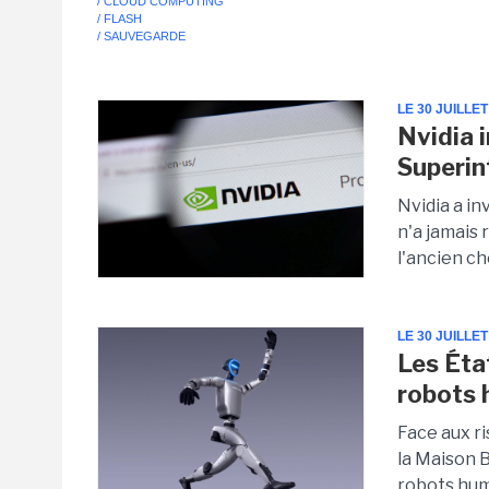
/ CLOUD COMPUTING
/ FLASH
/ SAUVEGARDE
LE 30 JUILLET
Nvidia 
Superin
Nvidia a in
n'a jamais 
l'ancien ch
LE 30 JUILLET
Les Éta
robots 
Face aux r
la Maison 
robots huma