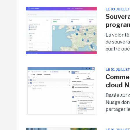
LE 03 JUILLET
Souvera
program
La volonté
de souvera
quatre opér
LE 01 JUILLET
Comment
cloud N
Basée sur 
Nuage donn
partager l