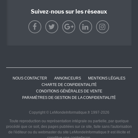
Suivez-nous sur les réseaux
NOUS CONTACTER
ANNONCEURS
MENTIONS LÉGALES
CHARTE DE CONFIDENTIALITÉ
CONDITIONS GÉNÉRALES DE VENTE
PARAMÈTRES DE GESTION DE LA CONFIDENTIALITÉ
Copyright © LeMondeInformatique.fr 1997-2026
Toute reproduction ou représentation intégrale ou partielle, par quelque
procédé que ce soit, des pages publiées sur ce site, faite sans l'autorisation
de l'éditeur ou du webmaster du site LeMondeInformatique.fr est illicite et
constitue une contrefaçon.