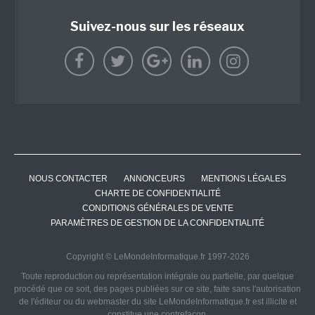
Suivez-nous sur les réseaux
NOUS CONTACTER
ANNONCEURS
MENTIONS LÉGALES
CHARTE DE CONFIDENTIALITÉ
CONDITIONS GÉNÉRALES DE VENTE
PARAMÈTRES DE GESTION DE LA CONFIDENTIALITÉ
Copyright © LeMondeInformatique.fr 1997-2026
Toute reproduction ou représentation intégrale ou partielle, par quelque
procédé que ce soit, des pages publiées sur ce site, faite sans l'autorisation
de l'éditeur ou du webmaster du site LeMondeInformatique.fr est illicite et
constitue une contrefaçon.