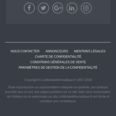
NOUS CONTACTER
ANNONCEURS
MENTIONS LÉGALES
CHARTE DE CONFIDENTIALITÉ
CONDITIONS GÉNÉRALES DE VENTE
PARAMÈTRES DE GESTION DE LA CONFIDENTIALITÉ
Copyright © LeMondeInformatique.fr 1997-2026
Toute reproduction ou représentation intégrale ou partielle, par quelque
procédé que ce soit, des pages publiées sur ce site, faite sans l'autorisation
de l'éditeur ou du webmaster du site LeMondeInformatique.fr est illicite et
constitue une contrefaçon.