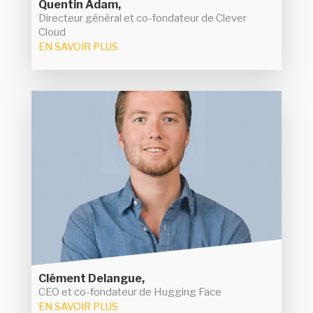
Quentin Adam,
Directeur général et co-fondateur de Clever
Cloud
EN SAVOIR PLUS
Clément Delangue
Dans le monde de l'IA, Hugging Face occupe une
place à part en devenant la plateforme
incontournable pour promouvoir les différents
modèles open source. Crée en 2016 par Clément
Delangue, Julien Chaumond et Thomas Wolff, la
société connait un succès grandissant tant sur le
plan financier (avec une levée de fonds de 235
M$ à l'été 2023) que sur le volet technologique
des accords
(plus d'un million de repositories et
avec les grands acteurs IT : AWS, Google,...).
Clément Delangue,
CEO et co-fondateur de Hugging Face
EN SAVOIR PLUS