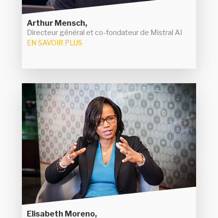
à 6 Md€.
Arthur Mensch,
Directeur général et co-fondateur de Mistral AI
EN SAVOIR PLUS
Elisabeth Moreno,
Femme d'entreprise (Lenovo, Dell et HP) et
ministre déléguée aux femmes et à la diversité,
Elisabeth Moreno est depuis juin 2023 présidente
de l'association Femmes@numérique. Elle
oeuvre pour réduire la sous-représentation des
filles dans les filières de formations IT et des
femmes dans les métiers IT. Plusieurs actions
ainsi que
sont mises en place dans ce domaine,
des études pour évaluer les progrès.
Elisabeth Moreno,