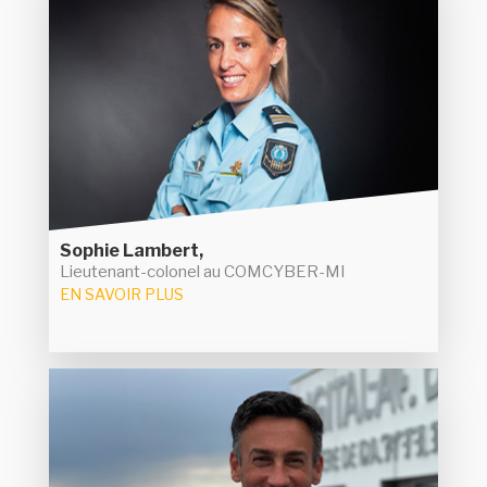
La cheffe du département de l'anticipation et de
la gestion de crise cyber au ministère de
l'Intérieur (COMCYBER-MI), Sophie Lambert, et
ont été mobilisées pour anticiper les
son équipe
. Ils ont fourni
menaces sur les Jeux Olympiques
des renseignements au "CNCS" - "Centre
national de commandement stratégique" et
l'Anssi pendant l'évènement sportif.
Sophie Lambert,
Lieutenant-colonel au COMCYBER-MI
EN SAVOIR PLUS
Philippe Luc
Avec Alban Ondrejeck, Philippe Luc a fondé Anozr
Way, start-up bretonne spécialisée dans