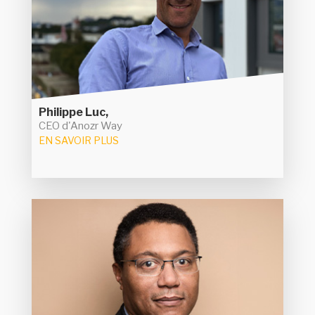
l'évaluation des risques en cybersécurité. Primée
elle a levé cette année 6 M€
au FIC en 2023,
auprès du fonds Hi Inov et de ses investisseurs
historiques Breizh Up et BNP Paribas
Développement. Avec cette dernière levée, la
société compte accroitre son développement
mondial en particulier au Canada et aux Etats-
Unis et va recruter une trentaine de personnes.
Philippe Luc,
CEO d'Anozr Way
EN SAVOIR PLUS
Bruno Marie-Rose
Ancien athlète médaillé olympique, Bruno Marie-
Rose a endossé le rôle de directeur de la
Un travail de
technologie et des SI de Paris 2024.
: une DSI
longue haleine autour de plusieurs piliers
classique, un SI industriel et l'innovation. Le cloud,