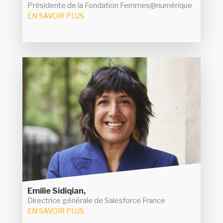
Présidente de la Fondation Femmes@numérique
EN SAVOIR PLUS
Emilie Sidiqian
Arrivée en 2021 à la tête de Salesforce France,
Emilie Sidiqian a pu compter sur des
investissements importants (3,5 Md$ sur 5 ans)
pour développer l'activité de la filiale. Elle a mis en
ordre de marche l'intégration des différentes
acquisitions de Salesforce (Tableau, Slack) et
les efforts de la société
présenter aux clients
dans le domaine de la GenAI.
Emilie Sidiqian,
Directrice générale de Salesforce France
EN SAVOIR PLUS