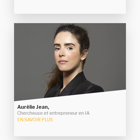
Aurélie Jean
Multi-diplômée, Aurélie Jean s'est rapidement
tournée vers les algorithmes et l'IA. Elle a fondé
plusieurs sociétés dans ce domaine dont une
dédiée à la santé. Chercheuse, elle n'oublie pas la
la première marraine de
transmission en étant
et en éditant
l'école IA de Microsoft et Simplon
des ouvrages sur les algorithmes.
Aurélie Jean,
Chercheuse et entrepreneur en IA
EN SAVOIR PLUS