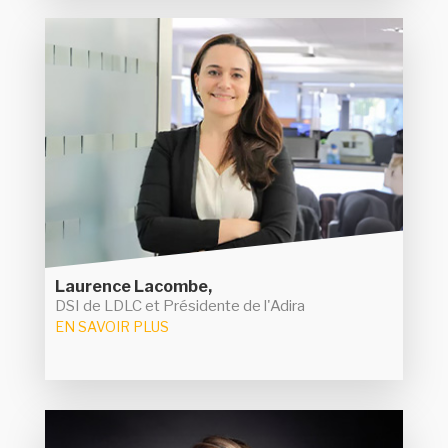
Laurence Lacombe
Nommée en avril 2016 à la DSI du groupe LDLC,
Laurence Lacombe est aussi très impliquée dans
l'écosystème IT de la région Auvergne-Rhône
Alpes en devenant présidente de l'ADIRA. Au sein
de l'association, elle a mobilisé les membres
autour de thématiques comme l'intelligence
et la féminisation
l'emploi en région
artificielle ou
de l'IT.
Laurence Lacombe,
DSI de LDLC et Présidente de l'Adira
EN SAVOIR PLUS
Sophie Lambert