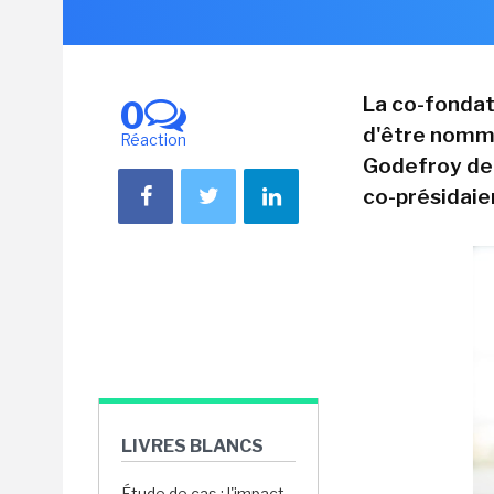
La co-fondat
0
d'être nomm
Réaction
Godefroy de
co-présidaien
LIVRES BLANCS
Étude de cas : l'impact