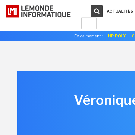
ACTUALITÉS
En ce moment :
HP POLY
C
Véronique