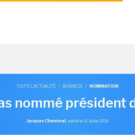
TOUTE L'ACTUALITÉ
/
BUSINESS
/
NOMINATION
as nommé président
Jacques Cheminat
,
publié le 01 Juillet 2026