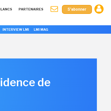
S'abonner
BLANCS
PARTENAIRES
INTERVIEW LMI
LMI MAG
sidence de