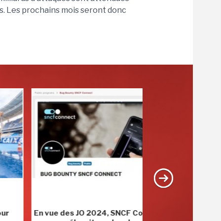
ris. Les prochains mois seront donc
PROPOSÉ PAR
ue des JO 2024, SNCF Connect&Tech
JO 2024 : Gagner 