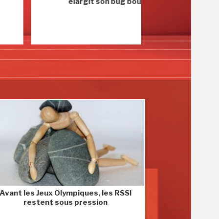
élargit son bug bounty
avec le r
Avant les Jeux Olympiques, les RSSI
restent sous pression