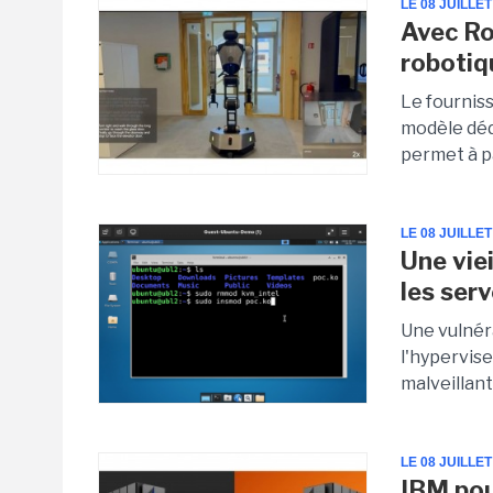
LE 08 JUILLET
Avec Ro
robotiq
Le fournis
modèle dédi
permet à pa
LE 08 JUILLET
Une vie
les ser
Une vulnéra
l'hypervis
malveillant
LE 08 JUILLET
IBM po