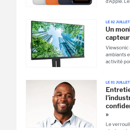
d'Apple. Le
LE 02 JUILLET
Un moni
capteur
Viewsonic 
ambiants et
activité po
LE 01 JUILLET
Entreti
l'indust
confide
»
Le verroui