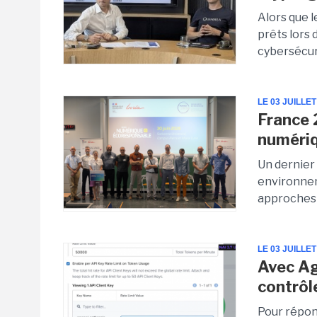
Alors que l
prêts lors 
cybersécuri
LE 03 JUILLET
France 
numériq
Un dernier
environnem
approches s
LE 03 JUILLET
Avec Ag
contrôl
Pour répon