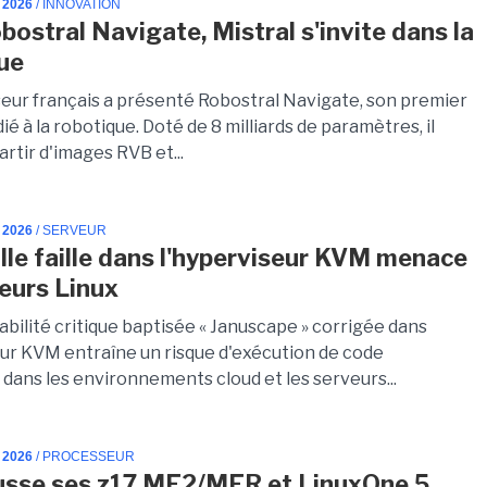
 2026
/ INNOVATION
bostral Navigate, Mistral s'invite dans la
ue
seur français a présenté Robostral Navigate, son premier
é à la robotique. Doté de 8 milliards de paramètres, il
rtir d'images RVB et...
 2026
/ SERVEUR
ille faille dans l'hyperviseur KVM menace
veurs Linux
bilité critique baptisée « Januscape » corrigée dans
eur KVM entraîne un risque d'exécution de code
 dans les environnements cloud et les serveurs...
 2026
/ PROCESSEUR
usse ses z17 ME2/MER et LinuxOne 5