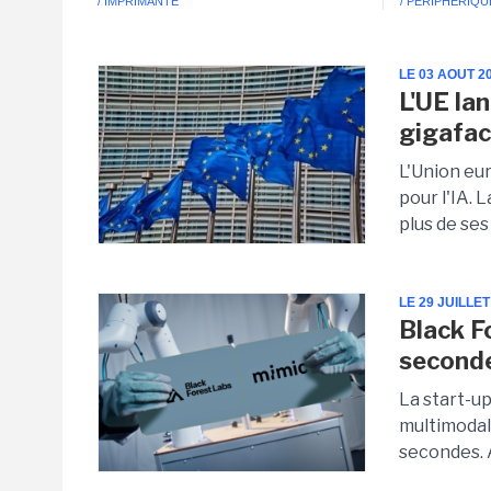
/ IMPRIMANTE
/ PÉRIPHÉRIQU
LE 03 AOUT 2
L'UE lan
gigafac
L'Union eu
pour l'IA. 
plus de se
LE 29 JUILLET
Black F
seconde
La start-u
multimodal
secondes. 